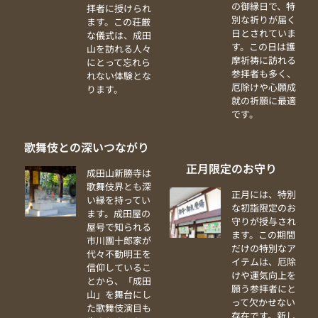
の御縁日で、特
拝者に授けられ
別な祈りが届く
ます。この荘厳
日とされていま
な儀式は、成田
す。この日は護
山を訪れる人々
摩祈祷に訪れる
にとって忘れら
参拝者も多く、
れない体験とな
厄除けや心願成
ります。
就の祈願に最適
です。
歌舞伎との深いつながり
正月限定のお守り
成田山新勝寺は
歌舞伎界とも深
正月には、特別
い縁を持ってい
な初詣限定のお
ます。成田屋の
守りが授与され
屋号で知られる
ます。この期間
市川團十郎家が
だけの特別なア
代々不動明王を
イテムは、厄除
信仰しているこ
けや運気向上を
とから、「成田
願う参拝者にと
山」を舞台にし
って欠かせない
た歌舞伎演目も
存在です。新し