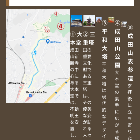
③
④
⑤
平
成
① 大
② 三
成
和
田
本堂
重塔
田
大
山
成田
国の
山
塔
公
山新
重要
表
勝寺
文化
平
園
参
の中
財で
和
大
心に
ある
大
道
本
ある
三重
塔
堂
参
大本
塔
は
の
拝
堂で
は、
現
裏
後
は、
その
代
手
に
不動
優美
的
に
立
明王
な姿
な
広
ち
を安
が訪
デ
が
寄
置
れる
ザ
る
り
し、
人々
イ
成
た