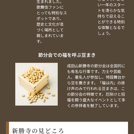
生まれました。
い一年のスター
歌舞伎ファンに
トを清らかな気
とっても特別なス
持ちで迎えるこ
ポットであり、
とができる特別
歴史と文化が息
な体験となるで
づく場所として
しょう。
親しまれていま
す。
節分会での福を呼ぶ豆まき
成田山新勝寺の節分会は全国的に
も有名な行事です。力士や芸能
人、著名人が参加し、特設舞台か
ら豆を撒きます。「福は内」の掛
け声のみで行われる豆まきは、こ
の節分会の特徴です。厄除けと招
福を願う盛大なイベントとして多
くの参拝者を魅了しています。
新勝寺の見どころ