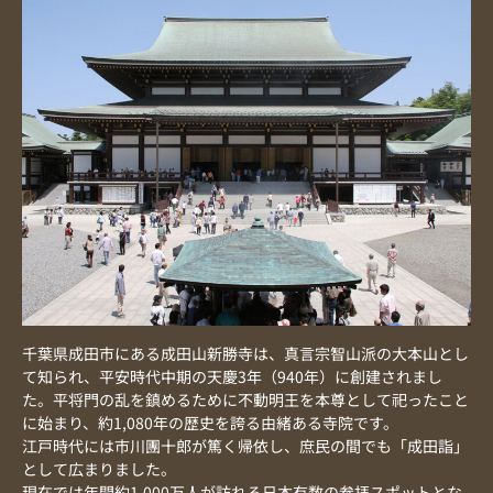
千葉県成田市にある成田山新勝寺は、真言宗智山派の大本山とし
て知られ、平安時代中期の天慶3年（940年）に創建されまし
た。平将門の乱を鎮めるために不動明王を本尊として祀ったこと
に始まり、約1,080年の歴史を誇る由緒ある寺院です。
江戸時代には市川團十郎が篤く帰依し、庶民の間でも「成田詣」
として広まりました。
現在では年間約1,000万人が訪れる日本有数の参拝スポットとな