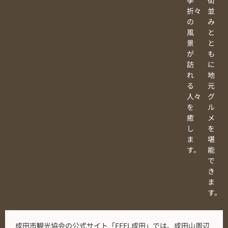
折々
並
の
み
風
と
景
と
が
も
訪
に
れ
地
る
元
人々
グ
を
ル
癒
メ
し
を
ま
堪
す。
能
で
き
ま
す。
成田市観光協会の公式サイト「FEEL成田」では、成田山周辺