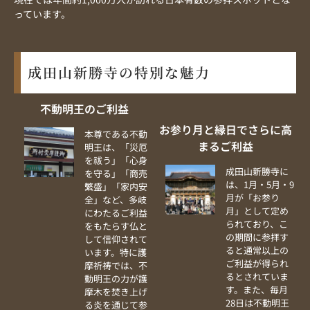
っています。
成田山新勝寺の特別な魅力
不動明王のご利益
お参り月と縁日でさらに高
本尊である不動
まるご利益
明王は、「災厄
を祓う」「心身
成田山新勝寺に
を守る」「商売
は、1月・5月・9
繁盛」「家内安
月が「お参り
全」など、多岐
月」として定め
にわたるご利益
られており、こ
をもたらす仏と
の期間に参拝す
して信仰されて
ると通常以上の
います。特に護
ご利益が得られ
摩祈祷では、不
るとされていま
動明王の力が護
す。また、毎月
摩木を焚き上げ
28日は不動明王
る炎を通じて参