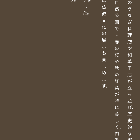
は
自
の
し
仏
然
う
た。
教
公
な
文
園
ぎ
化
で
料
の
す。
理
展
春
店
示
の
や
も
桜
和
楽
や
菓
し
秋
子
め
の
店
ま
紅
が
す。
葉
立
が
ち
特
並
に
び、
美
歴
し
史
く、
的
四
な
季
街