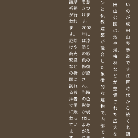
護摩
を惹
ン
田
い
祈祷
きつ
と
山
の
が行
けま
仏
公
が
われ
す。
教
園
成
ま
2008
建
は、
田
す。
年に
築
池
山
厄除
は漆
が
や
表
けや
塗り
融
滝、
参
商売
の彩
合
梅
道
繁盛
色の
し
林
で
など
修復
た
な
す。
の祈
が施
象
ど
江
願に
さ
徴
が
戸
訪れ
れ、
的
整
時
る参
当時
な
備
代
拝者
の色
建
さ
か
で常
彩美
物
れ
ら
に賑
が現
で、
た
続
わっ
代に
内
広
く
てい
よみ
部
大
老
ま
がえ
で
な
舗
す。
りま