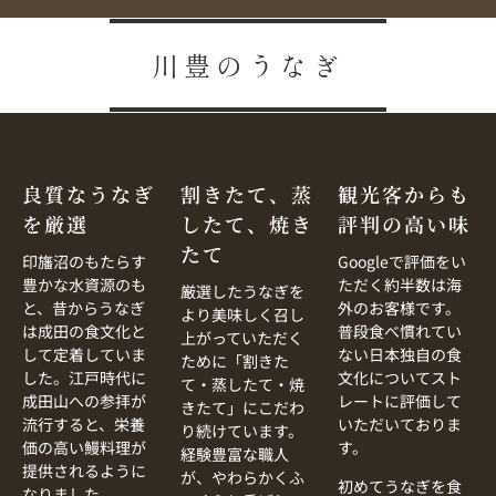
川豊のうなぎ
良質なうなぎ
割きたて、蒸
観光客からも
を厳選
したて、焼き
評判の高い味
たて
印旛沼のもたらす
Googleで評価をい
豊かな水資源のも
ただく約半数は海
厳選したうなぎを
と、昔からうなぎ
外のお客様です。
より美味しく召し
は成田の食文化と
普段食べ慣れてい
上がっていただく
して定着していま
ない日本独自の食
ために「割きた
した。江戸時代に
文化についてスト
て・蒸したて・焼
成田山への参拝が
レートに評価して
きたて」にこだわ
流行すると、栄養
いただいておりま
り続けています。
価の高い鰻料理が
す。
経験豊富な職人
提供されるように
が、やわらかくふ
初めてうなぎを食
なりました。