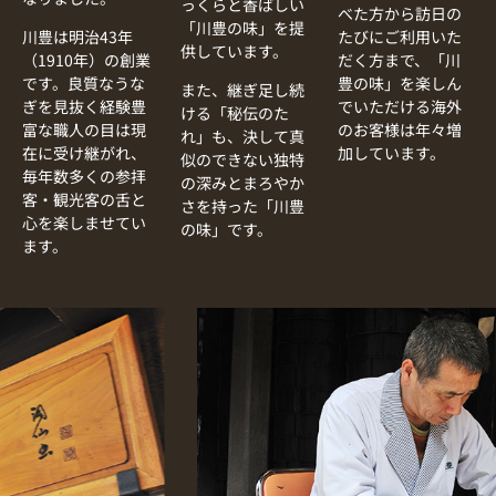
っくらと香ばしい
べた方から訪日の
「川豊の味」を提
川豊は明治43年
たびにご利用いた
供しています。
（1910年）の創業
だく方まで、「川
です。良質なうな
豊の味」を楽しん
また、継ぎ足し続
ぎを見抜く経験豊
でいただける海外
ける「秘伝のた
富な職人の目は現
のお客様は年々増
れ」も、決して真
在に受け継がれ、
加しています。
似のできない独特
毎年数多くの参拝
の深みとまろやか
客・観光客の舌と
さを持った「川豊
心を楽しませてい
の味」です。
ます。